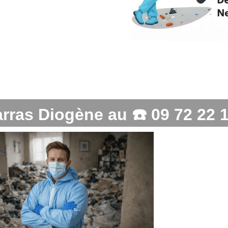
rras Diogène au ☎️
09 72 22 