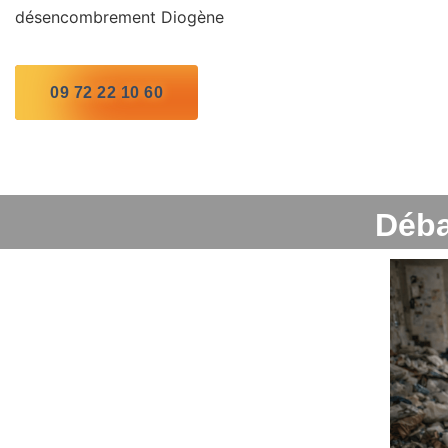
désencombrement Diogène
09 72 22 10 60
Déba